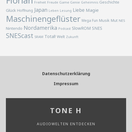
Florian
Geschichte
Freiheit
Freude
Game Genie
Geheimnis
Japan
Liebe
Magie
Glück
Hoffnung
Lesung
Leben
Maschinengeflüster
Musik
Mega Fun
Mut
NES
Nordamerika
SlowROM
SNES
Nintendo
Podcast
SNEScast
Total!
Welt
SRAM
Zukunft
Datenschutzerklärung
Impressum
TONE H
AUDIOWELTEN ENTDECKEN