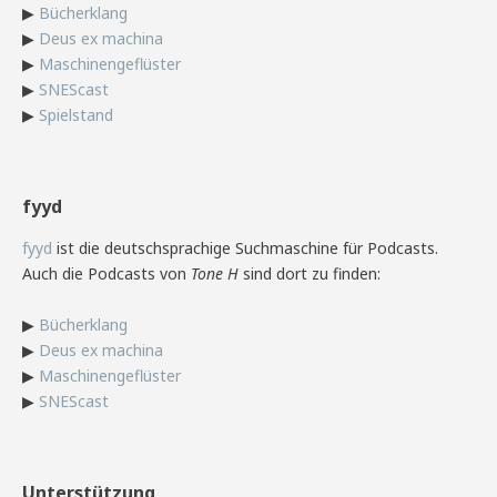
▶
Bücherklang
▶
Deus ex machina
▶
Maschinengeflüster
▶
SNEScast
▶
Spielstand
fyyd
fyyd
ist die deutschsprachige Suchmaschine für Podcasts.
Auch die Podcasts von
Tone H
sind dort zu finden:
▶
Bücherklang
▶
Deus ex machina
▶
Maschinengeflüster
▶
SNEScast
Unterstützung