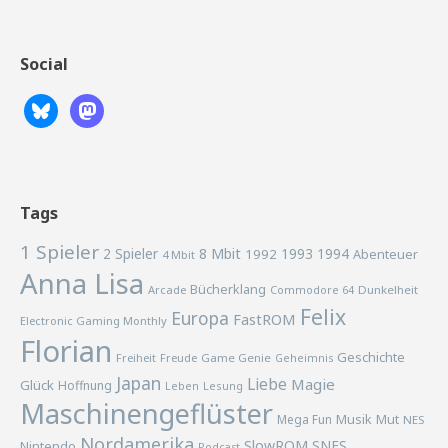
Social
Tags
1 Spieler
2 Spieler
8 Mbit
1993
1994
1992
Abenteuer
4 Mbit
Anna Lisa
Bücherklang
Arcade
Commodore 64
Dunkelheit
Felix
Europa
FastROM
Electronic Gaming Monthly
Florian
Geschichte
Freiheit
Freude
Game Genie
Geheimnis
Japan
Liebe
Magie
Glück
Hoffnung
Lesung
Leben
Maschinengeflüster
Musik
Mega Fun
Mut
NES
Nordamerika
SlowROM
SNES
Nintendo
Podcast