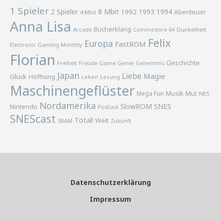
1 Spieler
2 Spieler
8 Mbit
1993
1994
1992
Abenteuer
4 Mbit
Anna Lisa
Bücherklang
Arcade
Commodore 64
Dunkelheit
Felix
Europa
FastROM
Electronic Gaming Monthly
Florian
Geschichte
Freiheit
Freude
Game Genie
Geheimnis
Japan
Liebe
Magie
Glück
Hoffnung
Lesung
Leben
Maschinengeflüster
Musik
Mega Fun
Mut
NES
Nordamerika
SlowROM
SNES
Nintendo
Podcast
SNEScast
Total!
Welt
SRAM
Zukunft
Datenschutzerklärung
Impressum