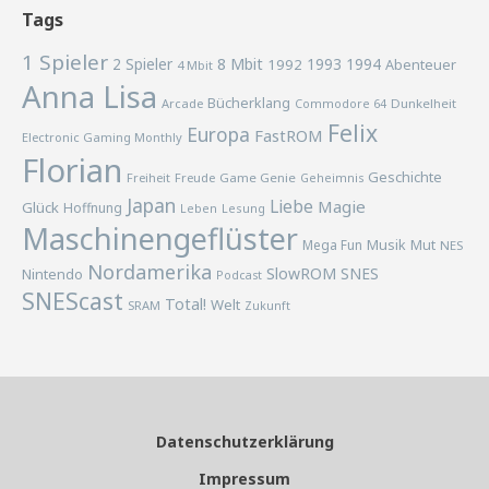
Tags
1 Spieler
2 Spieler
8 Mbit
1993
1994
1992
Abenteuer
4 Mbit
Anna Lisa
Bücherklang
Arcade
Commodore 64
Dunkelheit
Felix
Europa
FastROM
Electronic Gaming Monthly
Florian
Geschichte
Freiheit
Freude
Game Genie
Geheimnis
Japan
Liebe
Magie
Glück
Hoffnung
Lesung
Leben
Maschinengeflüster
Musik
Mega Fun
Mut
NES
Nordamerika
SlowROM
SNES
Nintendo
Podcast
SNEScast
Total!
Welt
SRAM
Zukunft
Datenschutzerklärung
Impressum