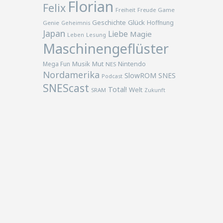
Florian
Felix
Freiheit
Freude
Game
Geschichte
Glück
Hoffnung
Genie
Geheimnis
Japan
Liebe
Magie
Lesung
Leben
Maschinengeflüster
Musik
Nintendo
Mega Fun
Mut
NES
Nordamerika
SlowROM
SNES
Podcast
SNEScast
Total!
Welt
SRAM
Zukunft