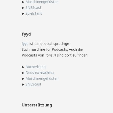
▶
Maschinengeflüster
▶
SNEScast
▶
Spielstand
fyyd
fyyd
ist die deutschsprachige
Suchmaschine für Podcasts. Auch die
Podcasts von
Tone H
sind dort zu finden:
▶
Bücherklang
▶
Deus ex machina
▶
Maschinengeflüster
▶
SNEScast
Unterstützung