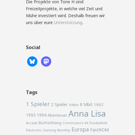
Die Projekte von Tone H sind
Freizeitprojekte, in welche viel Zeit und
Mühe investiert wird. Deshalb freuen wir
uns über eure
Unterstützung
.
Social
Tags
1 Spieler
2 Spieler
8 Mbit
1992
4 Mbit
Anna Lisa
1993
1994
Abenteuer
Bücherklang
Arcade
Commodore 64
Dunkelheit
Europa
FastROM
Electronic Gaming Monthly