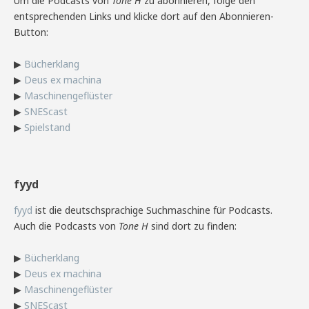
Um die Podcasts von
Tone H
zu abonnieren, folge den
entsprechenden Links und klicke dort auf den Abonnieren-
Button:
▶
Bücherklang
▶
Deus ex machina
▶
Maschinengeflüster
▶
SNEScast
▶
Spielstand
fyyd
fyyd
ist die deutschsprachige Suchmaschine für Podcasts.
Auch die Podcasts von
Tone H
sind dort zu finden:
▶
Bücherklang
▶
Deus ex machina
▶
Maschinengeflüster
▶
SNEScast