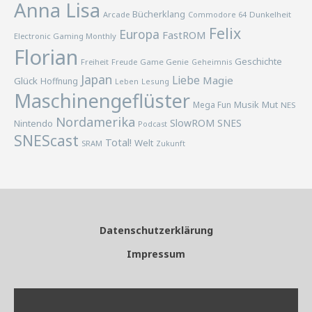
Anna Lisa
Bücherklang
Arcade
Commodore 64
Dunkelheit
Felix
Europa
FastROM
Electronic Gaming Monthly
Florian
Geschichte
Freiheit
Freude
Game Genie
Geheimnis
Japan
Liebe
Magie
Glück
Hoffnung
Lesung
Leben
Maschinengeflüster
Musik
Mega Fun
Mut
NES
Nordamerika
SlowROM
SNES
Nintendo
Podcast
SNEScast
Total!
Welt
SRAM
Zukunft
Datenschutzerklärung
Impressum