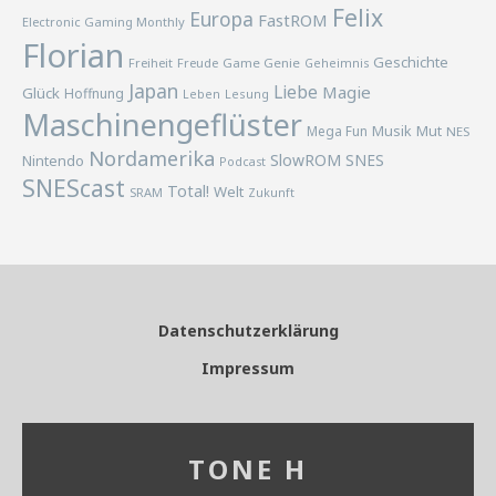
Felix
Europa
FastROM
Electronic Gaming Monthly
Florian
Geschichte
Freiheit
Freude
Game Genie
Geheimnis
Japan
Liebe
Magie
Glück
Hoffnung
Lesung
Leben
Maschinengeflüster
Musik
Mega Fun
Mut
NES
Nordamerika
SlowROM
SNES
Nintendo
Podcast
SNEScast
Total!
Welt
SRAM
Zukunft
Datenschutzerklärung
Impressum
TONE H