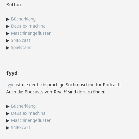
Button:
▶
Bücherklang
▶
Deus ex machina
▶
Maschinengeflüster
▶
SNEScast
▶
Spielstand
fyyd
fyyd
ist die deutschsprachige Suchmaschine für Podcasts.
Auch die Podcasts von
Tone H
sind dort zu finden:
▶
Bücherklang
▶
Deus ex machina
▶
Maschinengeflüster
▶
SNEScast