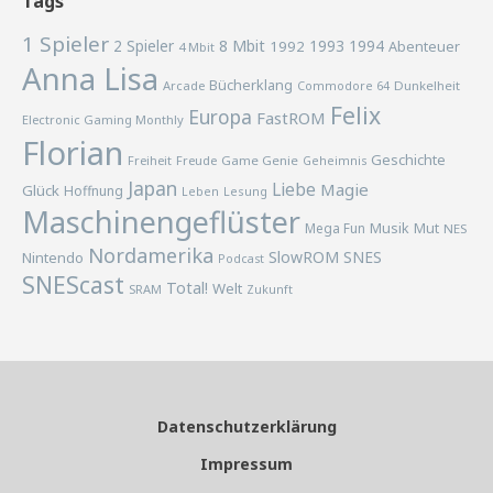
Tags
1 Spieler
2 Spieler
8 Mbit
1993
1994
1992
Abenteuer
4 Mbit
Anna Lisa
Bücherklang
Arcade
Commodore 64
Dunkelheit
Felix
Europa
FastROM
Electronic Gaming Monthly
Florian
Geschichte
Freiheit
Freude
Game Genie
Geheimnis
Japan
Liebe
Magie
Glück
Hoffnung
Lesung
Leben
Maschinengeflüster
Musik
Mega Fun
Mut
NES
Nordamerika
SlowROM
SNES
Nintendo
Podcast
SNEScast
Total!
Welt
SRAM
Zukunft
Datenschutzerklärung
Impressum