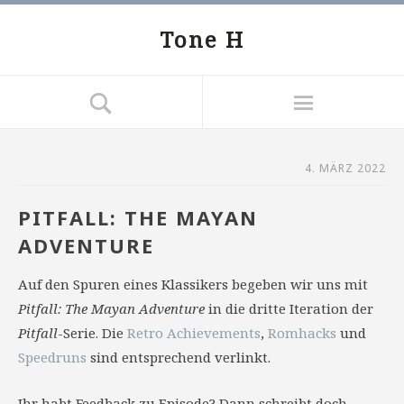
Tone H
4. MÄRZ 2022
PITFALL: THE MAYAN
ADVENTURE
Auf den Spuren eines Klassikers begeben wir uns mit
Pitfall: The Mayan Adventure
in die dritte Iteration der
Pitfall
-Serie. Die
Retro Achievements
,
Romhacks
und
Speedruns
sind entsprechend verlinkt.
Ihr habt Feedback zu Episode? Dann schreibt doch