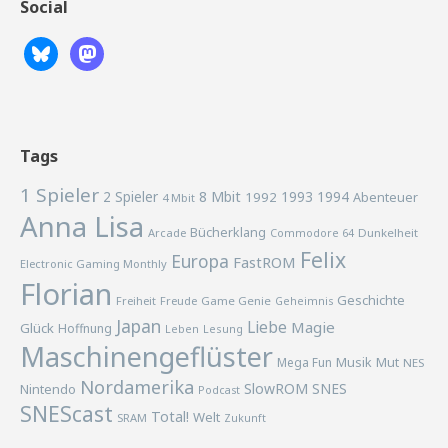
Social
Tags
1 Spieler
2 Spieler
8 Mbit
1993
1994
1992
Abenteuer
4 Mbit
Anna Lisa
Bücherklang
Arcade
Commodore 64
Dunkelheit
Felix
Europa
FastROM
Electronic Gaming Monthly
Florian
Geschichte
Freiheit
Freude
Game Genie
Geheimnis
Japan
Liebe
Magie
Glück
Hoffnung
Lesung
Leben
Maschinengeflüster
Musik
Mega Fun
Mut
NES
Nordamerika
SlowROM
SNES
Nintendo
Podcast
SNEScast
Total!
Welt
SRAM
Zukunft