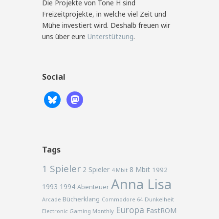
Die Projekte von Tone H sind
Freizeitprojekte, in welche viel Zeit und
Mühe investiert wird. Deshalb freuen wir
uns über eure
Unterstützung
.
Social
Tags
1 Spieler
2 Spieler
8 Mbit
1992
4 Mbit
Anna Lisa
1993
1994
Abenteuer
Bücherklang
Arcade
Commodore 64
Dunkelheit
Europa
FastROM
Electronic Gaming Monthly