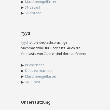
▶
Maschinengeflüster
▶
SNEScast
▶
Spielstand
fyyd
fyyd
ist die deutschsprachige
Suchmaschine für Podcasts. Auch die
Podcasts von
Tone H
sind dort zu finden:
▶
Bücherklang
▶
Deus ex machina
▶
Maschinengeflüster
▶
SNEScast
Unterstützung