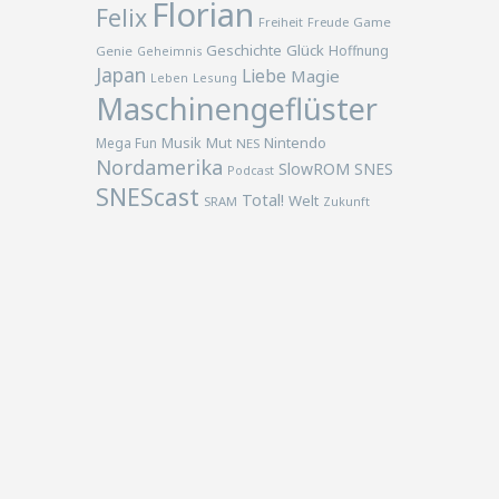
Florian
Felix
Freiheit
Freude
Game
Geschichte
Glück
Hoffnung
Genie
Geheimnis
Japan
Liebe
Magie
Lesung
Leben
Maschinengeflüster
Musik
Nintendo
Mega Fun
Mut
NES
Nordamerika
SlowROM
SNES
Podcast
SNEScast
Total!
Welt
SRAM
Zukunft