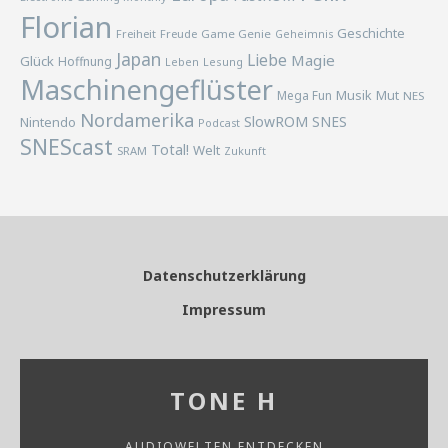
Florian
Geschichte
Freiheit
Freude
Game Genie
Geheimnis
Japan
Liebe
Magie
Glück
Hoffnung
Lesung
Leben
Maschinengeflüster
Musik
Mega Fun
Mut
NES
Nordamerika
SlowROM
SNES
Nintendo
Podcast
SNEScast
Total!
Welt
SRAM
Zukunft
Datenschutzerklärung
Impressum
TONE H
AUDIOWELTEN ENTDECKEN