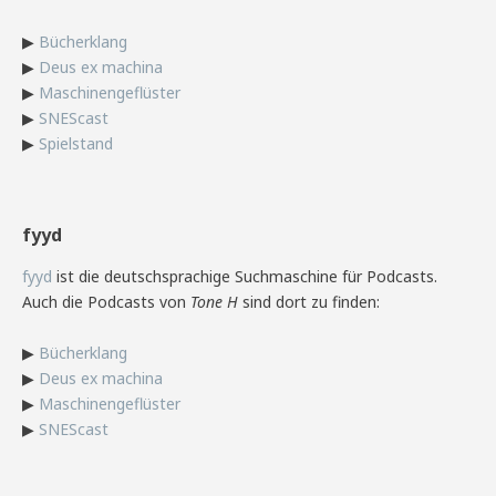
▶
Bücherklang
▶
Deus ex machina
▶
Maschinengeflüster
▶
SNEScast
▶
Spielstand
fyyd
fyyd
ist die deutschsprachige Suchmaschine für Podcasts.
Auch die Podcasts von
Tone H
sind dort zu finden:
▶
Bücherklang
▶
Deus ex machina
▶
Maschinengeflüster
▶
SNEScast