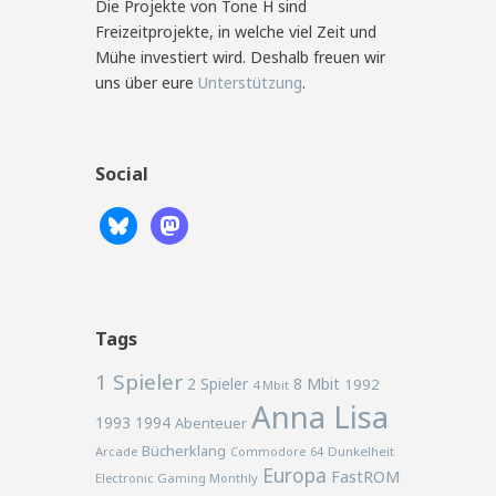
Die Projekte von Tone H sind
Freizeitprojekte, in welche viel Zeit und
Mühe investiert wird. Deshalb freuen wir
uns über eure
Unterstützung
.
Social
Tags
1 Spieler
2 Spieler
8 Mbit
1992
4 Mbit
Anna Lisa
1993
1994
Abenteuer
Bücherklang
Arcade
Commodore 64
Dunkelheit
Europa
FastROM
Electronic Gaming Monthly