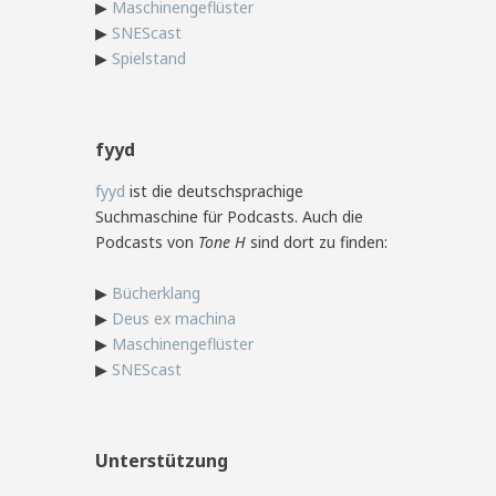
▶
Maschinengeflüster
▶
SNEScast
▶
Spielstand
fyyd
fyyd
ist die deutschsprachige
Suchmaschine für Podcasts. Auch die
Podcasts von
Tone H
sind dort zu finden:
▶
Bücherklang
▶
Deus ex machina
▶
Maschinengeflüster
▶
SNEScast
Unterstützung