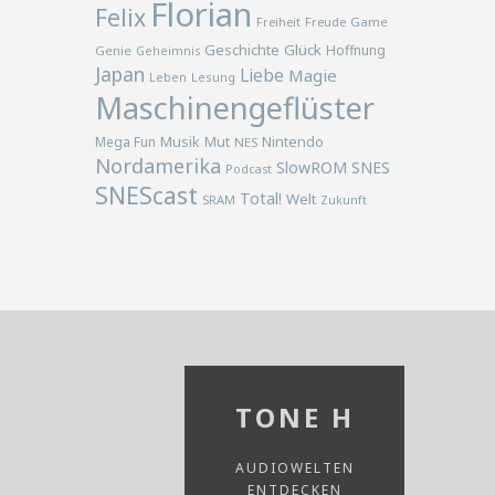
Florian
Felix
Freiheit
Freude
Game
Geschichte
Glück
Hoffnung
Genie
Geheimnis
Japan
Liebe
Magie
Lesung
Leben
Maschinengeflüster
Musik
Nintendo
Mega Fun
Mut
NES
Nordamerika
SlowROM
SNES
Podcast
SNEScast
Total!
Welt
SRAM
Zukunft
TONE H
AUDIOWELTEN
ENTDECKEN