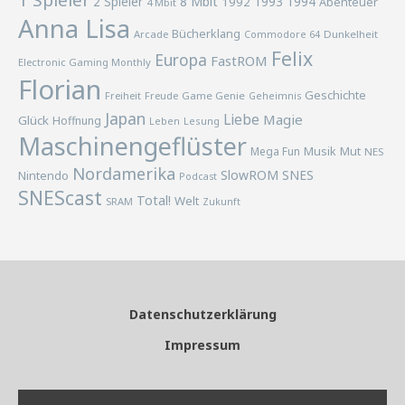
1 Spieler
2 Spieler
8 Mbit
1993
1994
1992
Abenteuer
4 Mbit
Anna Lisa
Bücherklang
Arcade
Commodore 64
Dunkelheit
Felix
Europa
FastROM
Electronic Gaming Monthly
Florian
Geschichte
Freiheit
Freude
Game Genie
Geheimnis
Japan
Liebe
Magie
Glück
Hoffnung
Lesung
Leben
Maschinengeflüster
Musik
Mega Fun
Mut
NES
Nordamerika
SlowROM
SNES
Nintendo
Podcast
SNEScast
Total!
Welt
SRAM
Zukunft
Datenschutzerklärung
Impressum