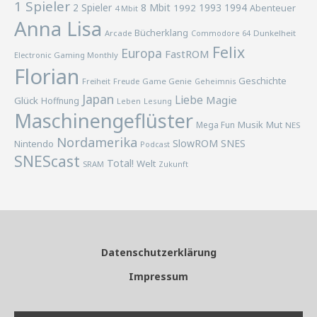
1 Spieler
2 Spieler
8 Mbit
1993
1994
1992
Abenteuer
4 Mbit
Anna Lisa
Bücherklang
Arcade
Commodore 64
Dunkelheit
Felix
Europa
FastROM
Electronic Gaming Monthly
Florian
Geschichte
Freiheit
Freude
Game Genie
Geheimnis
Japan
Liebe
Magie
Glück
Hoffnung
Lesung
Leben
Maschinengeflüster
Musik
Mega Fun
Mut
NES
Nordamerika
SlowROM
SNES
Nintendo
Podcast
SNEScast
Total!
Welt
SRAM
Zukunft
Datenschutzerklärung
Impressum