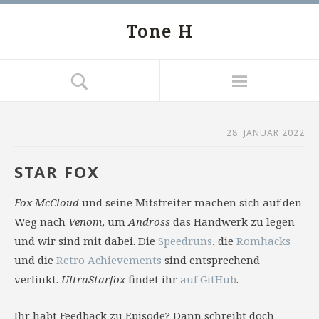
Tone H
28. JANUAR 2022
STAR FOX
Fox McCloud
und seine Mitstreiter machen sich auf den
Weg nach
Venom
, um
Andross
das Handwerk zu legen
und wir sind mit dabei. Die
Speedruns
, die
Romhacks
und die
Retro Achievements
sind entsprechend
verlinkt.
UltraStarfox
findet ihr
auf GitHub
.
Ihr habt Feedback zu Episode? Dann schreibt doch