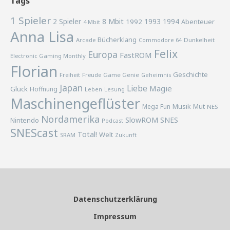
Tags
1 Spieler
2 Spieler
8 Mbit
1993
1994
1992
Abenteuer
4 Mbit
Anna Lisa
Bücherklang
Arcade
Commodore 64
Dunkelheit
Felix
Europa
FastROM
Electronic Gaming Monthly
Florian
Geschichte
Freiheit
Freude
Game Genie
Geheimnis
Japan
Liebe
Magie
Glück
Hoffnung
Lesung
Leben
Maschinengeflüster
Musik
Mega Fun
Mut
NES
Nordamerika
SlowROM
SNES
Nintendo
Podcast
SNEScast
Total!
Welt
SRAM
Zukunft
Datenschutzerklärung
Impressum