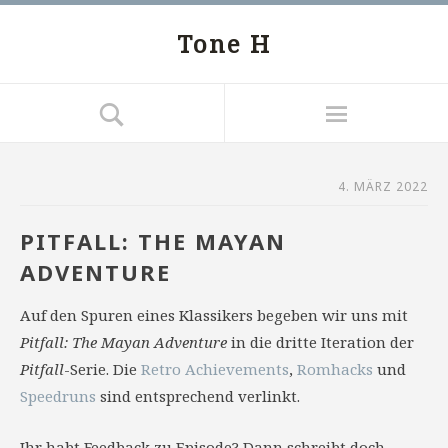
Tone H
4. MÄRZ 2022
PITFALL: THE MAYAN
ADVENTURE
Auf den Spuren eines Klassikers begeben wir uns mit
Pitfall: The Mayan Adventure
in die dritte Iteration der
Pitfall
-Serie. Die
Retro Achievements
,
Romhacks
und
Speedruns
sind entsprechend verlinkt.
Ihr habt Feedback zu Episode? Dann schreibt doch