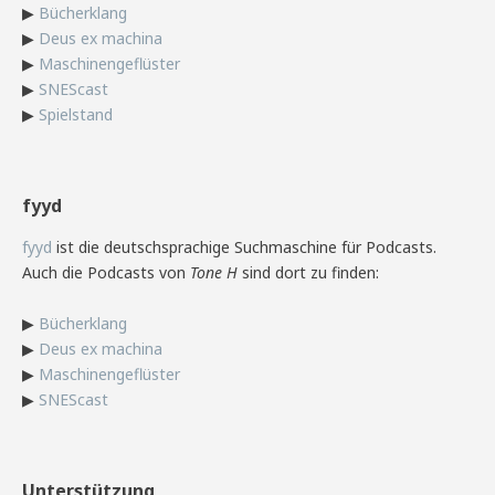
▶
Bücherklang
▶
Deus ex machina
▶
Maschinengeflüster
▶
SNEScast
▶
Spielstand
fyyd
fyyd
ist die deutschsprachige Suchmaschine für Podcasts.
Auch die Podcasts von
Tone H
sind dort zu finden:
▶
Bücherklang
▶
Deus ex machina
▶
Maschinengeflüster
▶
SNEScast
Unterstützung