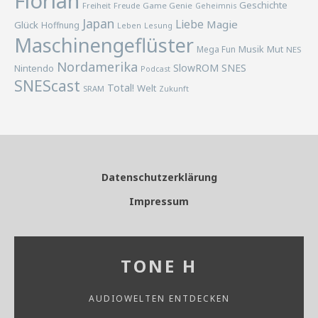
Florian
Geschichte
Freiheit
Freude
Game Genie
Geheimnis
Japan
Liebe
Magie
Glück
Hoffnung
Lesung
Leben
Maschinengeflüster
Musik
Mega Fun
Mut
NES
Nordamerika
SlowROM
SNES
Nintendo
Podcast
SNEScast
Total!
Welt
SRAM
Zukunft
Datenschutzerklärung
Impressum
TONE H
AUDIOWELTEN ENTDECKEN