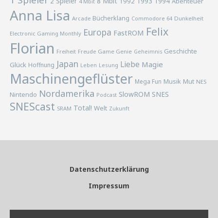
1 Spieler
2 Spieler
8 Mbit
1993
1994
1992
Abenteuer
4 Mbit
Anna Lisa
Bücherklang
Arcade
Commodore 64
Dunkelheit
Felix
Europa
FastROM
Electronic Gaming Monthly
Florian
Geschichte
Freiheit
Freude
Game Genie
Geheimnis
Japan
Liebe
Magie
Glück
Hoffnung
Lesung
Leben
Maschinengeflüster
Musik
Mega Fun
Mut
NES
Nordamerika
SlowROM
SNES
Nintendo
Podcast
SNEScast
Total!
Welt
SRAM
Zukunft
Datenschutzerklärung
Impressum