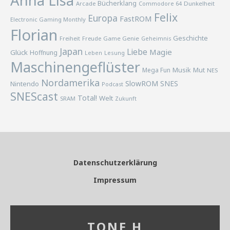
Anna Lisa
Bücherklang
Arcade
Commodore 64
Dunkelheit
Felix
Europa
FastROM
Electronic Gaming Monthly
Florian
Geschichte
Freiheit
Freude
Game Genie
Geheimnis
Japan
Liebe
Magie
Glück
Hoffnung
Lesung
Leben
Maschinengeflüster
Musik
Mega Fun
Mut
NES
Nordamerika
SlowROM
SNES
Nintendo
Podcast
SNEScast
Total!
Welt
SRAM
Zukunft
Datenschutzerklärung
Impressum
TONE H