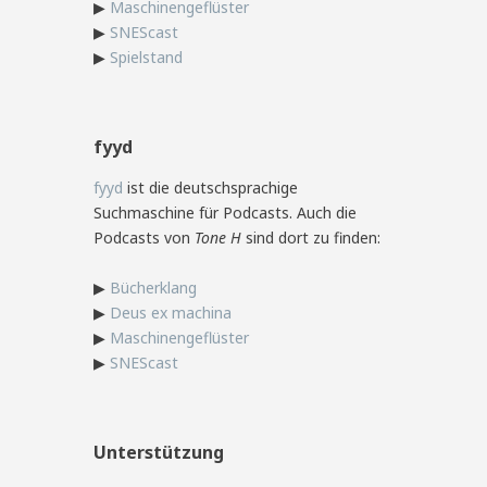
▶
Maschinengeflüster
▶
SNEScast
▶
Spielstand
fyyd
fyyd
ist die deutschsprachige
Suchmaschine für Podcasts. Auch die
Podcasts von
Tone H
sind dort zu finden:
▶
Bücherklang
▶
Deus ex machina
▶
Maschinengeflüster
▶
SNEScast
Unterstützung