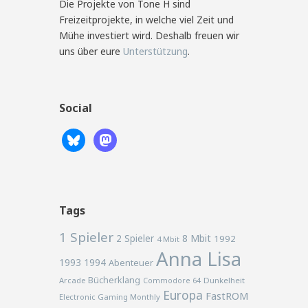
Die Projekte von Tone H sind
Freizeitprojekte, in welche viel Zeit und
Mühe investiert wird. Deshalb freuen wir
uns über eure
Unterstützung
.
Social
Tags
1 Spieler
2 Spieler
8 Mbit
1992
4 Mbit
Anna Lisa
1993
1994
Abenteuer
Bücherklang
Arcade
Commodore 64
Dunkelheit
Europa
FastROM
Electronic Gaming Monthly