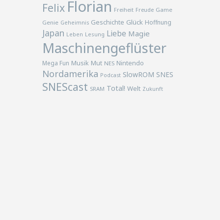
Florian
Felix
Freiheit
Freude
Game
Geschichte
Glück
Hoffnung
Genie
Geheimnis
Japan
Liebe
Magie
Lesung
Leben
Maschinengeflüster
Musik
Nintendo
Mega Fun
Mut
NES
Nordamerika
SlowROM
SNES
Podcast
SNEScast
Total!
Welt
SRAM
Zukunft