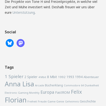
Die Projekte von Tone H sind Freizeitprojekte, in welche viel
Zeit und Mühe investiert wird. Deshalb freuen wir uns über
eure
Unterstützung
.
Social
Tags
1 Spieler
2 Spieler
8 Mbit
1993
1994
1992
Abenteuer
4 Mbit
Anna Lisa
Bücherklang
Arcade
Commodore 64
Dunkelheit
Felix
Europa
FastROM
Electronic Gaming Monthly
Florian
Geschichte
Freiheit
Freude
Game Genie
Geheimnis