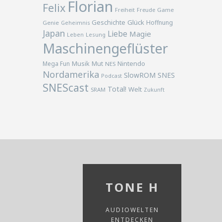
Florian
Felix
Freiheit
Freude
Game
Geschichte
Glück
Hoffnung
Genie
Geheimnis
Japan
Liebe
Magie
Lesung
Leben
Maschinengeflüster
Musik
Nintendo
Mega Fun
Mut
NES
Nordamerika
SlowROM
SNES
Podcast
SNEScast
Total!
Welt
SRAM
Zukunft
TONE H
AUDIOWELTEN
ENTDECKEN