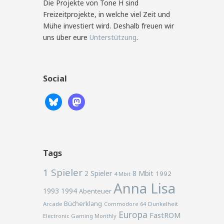
Die Projekte von Tone H sind
Freizeitprojekte, in welche viel Zeit und
Mühe investiert wird. Deshalb freuen wir
uns über eure
Unterstützung
.
Social
Tags
1 Spieler
2 Spieler
8 Mbit
1992
4 Mbit
Anna Lisa
1993
1994
Abenteuer
Bücherklang
Arcade
Commodore 64
Dunkelheit
Europa
FastROM
Electronic Gaming Monthly