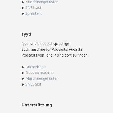
▶
Maschinengeflüster
▶
SNEScast
▶
Spielstand
fyyd
fyyd
ist die deutschsprachige
Suchmaschine für Podcasts. Auch die
Podcasts von
Tone H
sind dort zu finden:
▶
Bücherklang
▶
Deus ex machina
▶
Maschinengeflüster
▶
SNEScast
Unterstützung