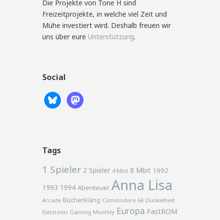
Die Projekte von Tone H sind
Freizeitprojekte, in welche viel Zeit und
Mühe investiert wird. Deshalb freuen wir
uns über eure
Unterstützung
.
Social
Tags
1 Spieler
2 Spieler
8 Mbit
1992
4 Mbit
Anna Lisa
1993
1994
Abenteuer
Bücherklang
Arcade
Commodore 64
Dunkelheit
Europa
FastROM
Electronic Gaming Monthly