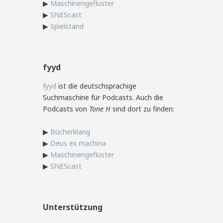
▶
Maschinengeflüster
▶
SNEScast
▶
Spielstand
fyyd
fyyd
ist die deutschsprachige
Suchmaschine für Podcasts. Auch die
Podcasts von
Tone H
sind dort zu finden:
▶
Bücherklang
▶
Deus ex machina
▶
Maschinengeflüster
▶
SNEScast
Unterstützung