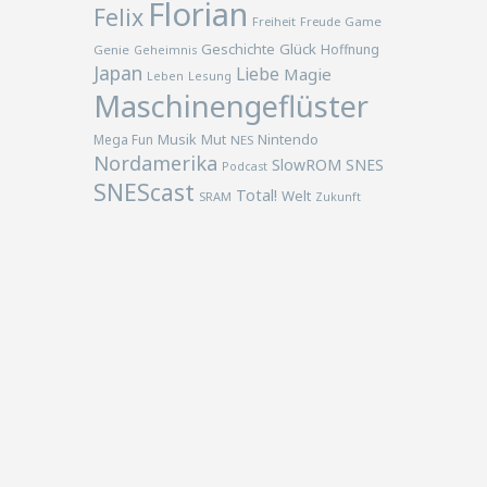
Florian
Felix
Freiheit
Freude
Game
Geschichte
Glück
Hoffnung
Genie
Geheimnis
Japan
Liebe
Magie
Lesung
Leben
Maschinengeflüster
Musik
Nintendo
Mega Fun
Mut
NES
Nordamerika
SlowROM
SNES
Podcast
SNEScast
Total!
Welt
SRAM
Zukunft