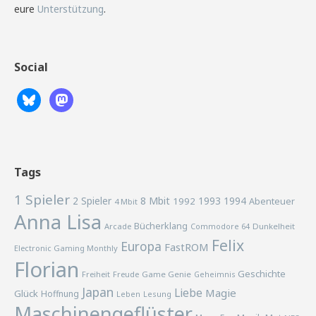
eure
Unterstützung
.
Social
Tags
1 Spieler
2 Spieler
8 Mbit
1993
1994
1992
Abenteuer
4 Mbit
Anna Lisa
Bücherklang
Arcade
Commodore 64
Dunkelheit
Felix
Europa
FastROM
Electronic Gaming Monthly
Florian
Geschichte
Freiheit
Freude
Game Genie
Geheimnis
Japan
Liebe
Magie
Glück
Hoffnung
Lesung
Leben
Maschinengeflüster