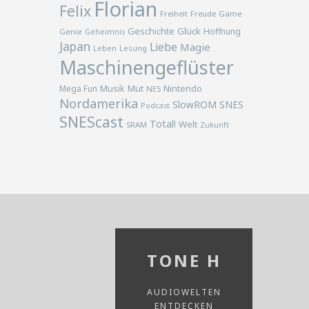
Florian
Felix
Freiheit
Freude
Game
Geschichte
Glück
Hoffnung
Genie
Geheimnis
Japan
Liebe
Magie
Lesung
Leben
Maschinengeflüster
Musik
Nintendo
Mega Fun
Mut
NES
Nordamerika
SlowROM
SNES
Podcast
SNEScast
Total!
Welt
SRAM
Zukunft
TONE H
AUDIOWELTEN
ENTDECKEN