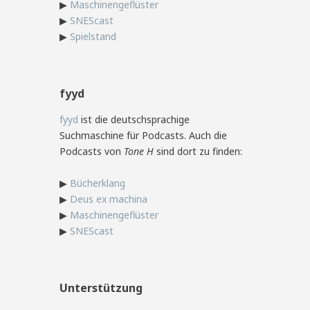
▶
Maschinengeflüster
▶
SNEScast
▶
Spielstand
fyyd
fyyd
ist die deutschsprachige
Suchmaschine für Podcasts. Auch die
Podcasts von
Tone H
sind dort zu finden:
▶
Bücherklang
▶
Deus ex machina
▶
Maschinengeflüster
▶
SNEScast
Unterstützung