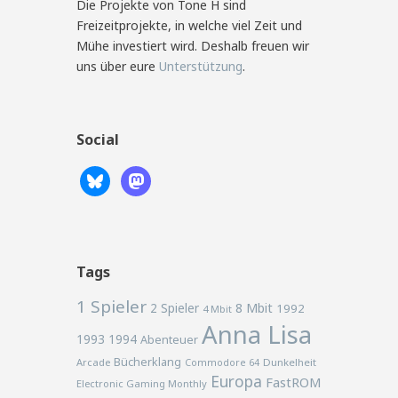
Die Projekte von Tone H sind
Freizeitprojekte, in welche viel Zeit und
Mühe investiert wird. Deshalb freuen wir
uns über eure
Unterstützung
.
Social
Tags
1 Spieler
2 Spieler
8 Mbit
1992
4 Mbit
Anna Lisa
1993
1994
Abenteuer
Bücherklang
Arcade
Commodore 64
Dunkelheit
Europa
FastROM
Electronic Gaming Monthly