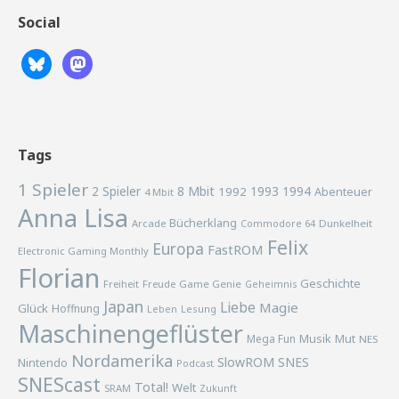
Social
Tags
1 Spieler
2 Spieler
8 Mbit
1993
1994
1992
Abenteuer
4 Mbit
Anna Lisa
Bücherklang
Arcade
Commodore 64
Dunkelheit
Felix
Europa
FastROM
Electronic Gaming Monthly
Florian
Geschichte
Freiheit
Freude
Game Genie
Geheimnis
Japan
Liebe
Magie
Glück
Hoffnung
Lesung
Leben
Maschinengeflüster
Musik
Mega Fun
Mut
NES
Nordamerika
SlowROM
SNES
Nintendo
Podcast
SNEScast
Total!
Welt
SRAM
Zukunft