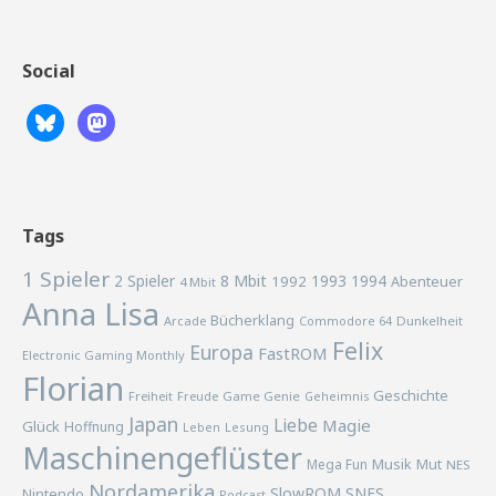
Social
Tags
1 Spieler
2 Spieler
8 Mbit
1993
1994
1992
Abenteuer
4 Mbit
Anna Lisa
Bücherklang
Arcade
Commodore 64
Dunkelheit
Felix
Europa
FastROM
Electronic Gaming Monthly
Florian
Geschichte
Freiheit
Freude
Game Genie
Geheimnis
Japan
Liebe
Magie
Glück
Hoffnung
Lesung
Leben
Maschinengeflüster
Musik
Mega Fun
Mut
NES
Nordamerika
SlowROM
SNES
Nintendo
Podcast