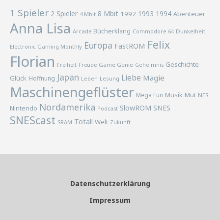
1 Spieler
2 Spieler
8 Mbit
1993
1994
1992
Abenteuer
4 Mbit
Anna Lisa
Bücherklang
Arcade
Commodore 64
Dunkelheit
Felix
Europa
FastROM
Electronic Gaming Monthly
Florian
Geschichte
Freiheit
Freude
Game Genie
Geheimnis
Japan
Liebe
Magie
Glück
Hoffnung
Lesung
Leben
Maschinengeflüster
Musik
Mega Fun
Mut
NES
Nordamerika
SlowROM
SNES
Nintendo
Podcast
SNEScast
Total!
Welt
SRAM
Zukunft
Datenschutzerklärung
Impressum