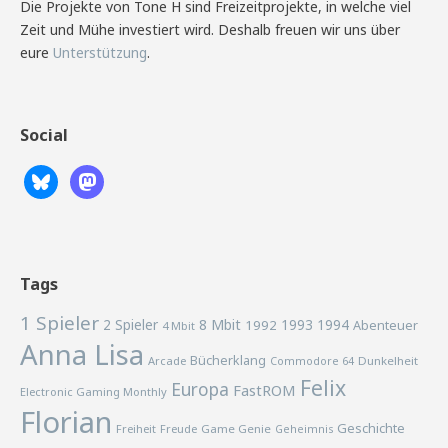
Die Projekte von Tone H sind Freizeitprojekte, in welche viel
Zeit und Mühe investiert wird. Deshalb freuen wir uns über
eure
Unterstützung
.
Social
Tags
1 Spieler
2 Spieler
8 Mbit
1993
1994
1992
Abenteuer
4 Mbit
Anna Lisa
Bücherklang
Arcade
Commodore 64
Dunkelheit
Felix
Europa
FastROM
Electronic Gaming Monthly
Florian
Geschichte
Freiheit
Freude
Game Genie
Geheimnis