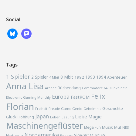
Social
Tags
1 Spieler
2 Spieler
8 Mbit
1993
1994
1992
Abenteuer
4 Mbit
Anna Lisa
Bücherklang
Arcade
Commodore 64
Dunkelheit
Felix
Europa
FastROM
Electronic Gaming Monthly
Florian
Geschichte
Freiheit
Freude
Game Genie
Geheimnis
Japan
Liebe
Magie
Glück
Hoffnung
Lesung
Leben
Maschinengeflüster
Musik
Mega Fun
Mut
NES
Nordamerika
SlowROM
SNES
Nintendo
Podcast