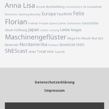
Anna Lisa
Bücherklang
Arcade
Commodore 64
Dunkelheit
Felix
Europa
FastROM
Electronic Gaming Monthly
Florian
Geschichte
Freiheit
Freude
Game Genie
Geheimnis
Japan
Liebe
Magie
Glück
Hoffnung
Lesung
Leben
Maschinengeflüster
Musik
Mega Fun
Mut
NES
Nordamerika
SlowROM
SNES
Nintendo
Podcast
SNEScast
Total!
Welt
SRAM
Zukunft
Datenschutzerklärung
Impressum