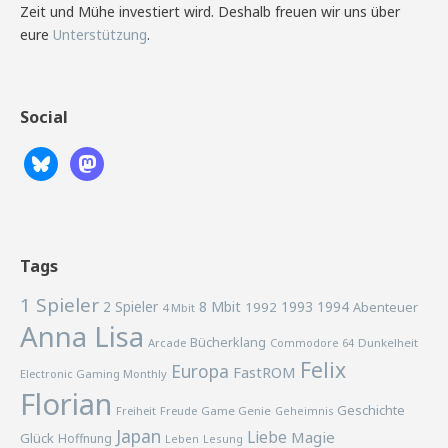
Zeit und Mühe investiert wird. Deshalb freuen wir uns über
eure
Unterstützung
.
Social
Tags
1 Spieler
2 Spieler
8 Mbit
1993
1994
1992
Abenteuer
4 Mbit
Anna Lisa
Bücherklang
Arcade
Commodore 64
Dunkelheit
Felix
Europa
FastROM
Electronic Gaming Monthly
Florian
Geschichte
Freiheit
Freude
Game Genie
Geheimnis
Japan
Liebe
Magie
Glück
Hoffnung
Lesung
Leben