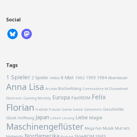
Social
Tags
1 Spieler
2 Spieler
8 Mbit
1993
1994
1992
Abenteuer
4 Mbit
Anna Lisa
Bücherklang
Arcade
Commodore 64
Dunkelheit
Felix
Europa
FastROM
Electronic Gaming Monthly
Florian
Geschichte
Freiheit
Freude
Game Genie
Geheimnis
Japan
Liebe
Magie
Glück
Hoffnung
Lesung
Leben
Maschinengeflüster
Musik
Mega Fun
Mut
NES
Nordamerika
SlowROM
SNES
Nintendo
Podcast