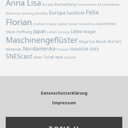
Anna Lisa
Bücherklang
Arcade
Commodore 64
Dunkelheit
Felix
Europa
FastROM
Electronic Gaming Monthly
Florian
Geschichte
Freiheit
Freude
Game Genie
Geheimnis
Japan
Liebe
Magie
Glück
Hoffnung
Lesung
Leben
Maschinengeflüster
Musik
Mega Fun
Mut
NES
Nordamerika
SlowROM
SNES
Nintendo
Podcast
SNEScast
Total!
Welt
SRAM
Zukunft
Datenschutzerklärung
Impressum