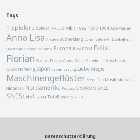
Tags
1 Spieler
2 Spieler
8 Mbit
1993
1994
1992
Abenteuer
4 Mbit
Anna Lisa
Bücherklang
Arcade
Commodore 64
Dunkelheit
Felix
Europa
FastROM
Electronic Gaming Monthly
Florian
Geschichte
Freiheit
Freude
Game Genie
Geheimnis
Japan
Liebe
Magie
Glück
Hoffnung
Lesung
Leben
Maschinengeflüster
Musik
Mega Fun
Mut
NES
Nordamerika
SlowROM
SNES
Nintendo
Podcast
SNEScast
Total!
Welt
SRAM
Zukunft
Datenschutzerklärung