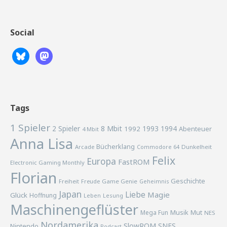
Social
Tags
1 Spieler
2 Spieler
8 Mbit
1993
1994
1992
Abenteuer
4 Mbit
Anna Lisa
Bücherklang
Arcade
Commodore 64
Dunkelheit
Felix
Europa
FastROM
Electronic Gaming Monthly
Florian
Geschichte
Freiheit
Freude
Game Genie
Geheimnis
Japan
Liebe
Magie
Glück
Hoffnung
Lesung
Leben
Maschinengeflüster
Musik
Mega Fun
Mut
NES
Nordamerika
SlowROM
SNES
Nintendo
Podcast