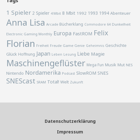
Tags
1 Spieler
2 Spieler
8 Mbit
1993
1994
1992
Abenteuer
4 Mbit
Anna Lisa
Bücherklang
Arcade
Commodore 64
Dunkelheit
Felix
Europa
FastROM
Electronic Gaming Monthly
Florian
Geschichte
Freiheit
Freude
Game Genie
Geheimnis
Japan
Liebe
Magie
Glück
Hoffnung
Lesung
Leben
Maschinengeflüster
Musik
Mega Fun
Mut
NES
Nordamerika
SlowROM
SNES
Nintendo
Podcast
SNEScast
Total!
Welt
SRAM
Zukunft
Datenschutzerklärung
Impressum