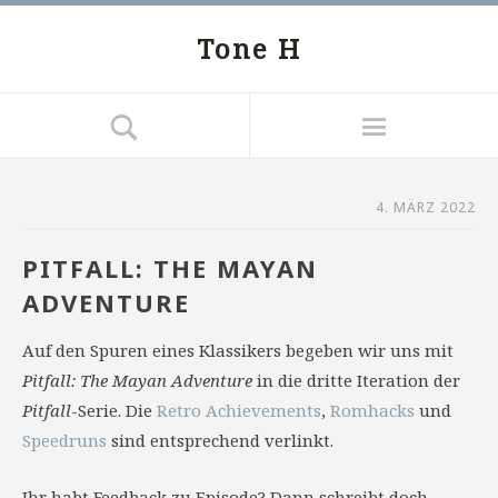
Tone H
4. MÄRZ 2022
PITFALL: THE MAYAN
ADVENTURE
Auf den Spuren eines Klassikers begeben wir uns mit
Pitfall: The Mayan Adventure
in die dritte Iteration der
Pitfall
-Serie. Die
Retro Achievements
,
Romhacks
und
Speedruns
sind entsprechend verlinkt.
Ihr habt Feedback zu Episode? Dann schreibt doch