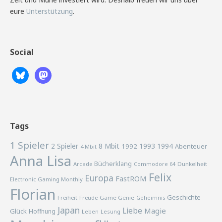
eure
Unterstützung
.
Social
Tags
1 Spieler
2 Spieler
8 Mbit
1993
1994
1992
Abenteuer
4 Mbit
Anna Lisa
Bücherklang
Arcade
Commodore 64
Dunkelheit
Felix
Europa
FastROM
Electronic Gaming Monthly
Florian
Geschichte
Freiheit
Freude
Game Genie
Geheimnis
Japan
Liebe
Magie
Glück
Hoffnung
Lesung
Leben