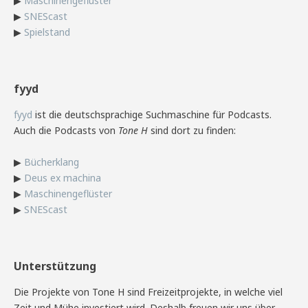
▶
Maschinengeflüster
▶
SNEScast
▶
Spielstand
fyyd
fyyd
ist die deutschsprachige Suchmaschine für Podcasts.
Auch die Podcasts von
Tone H
sind dort zu finden:
▶
Bücherklang
▶
Deus ex machina
▶
Maschinengeflüster
▶
SNEScast
Unterstützung
Die Projekte von Tone H sind Freizeitprojekte, in welche viel
Zeit und Mühe investiert wird. Deshalb freuen wir uns über