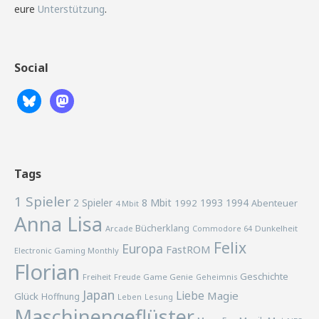
eure
Unterstützung
.
Social
Tags
1 Spieler
2 Spieler
8 Mbit
1993
1994
1992
Abenteuer
4 Mbit
Anna Lisa
Bücherklang
Arcade
Commodore 64
Dunkelheit
Felix
Europa
FastROM
Electronic Gaming Monthly
Florian
Geschichte
Freiheit
Freude
Game Genie
Geheimnis
Japan
Liebe
Magie
Glück
Hoffnung
Lesung
Leben
Maschinengeflüster