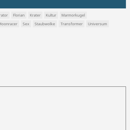
rator
Florian
Krater
Kultur
Marmorkugel
Moonracer
Sex
Staubwolke
Transformer
Universum