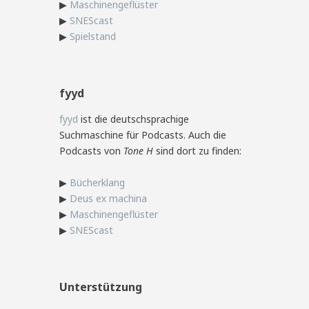
▶
Maschinengeflüster
▶
SNEScast
▶
Spielstand
fyyd
fyyd
ist die deutschsprachige
Suchmaschine für Podcasts. Auch die
Podcasts von
Tone H
sind dort zu finden:
▶
Bücherklang
▶
Deus ex machina
▶
Maschinengeflüster
▶
SNEScast
Unterstützung