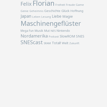
Florian
Felix
Freiheit
Freude
Game
Geschichte
Glück
Hoffnung
Genie
Geheimnis
Japan
Liebe
Magie
Lesung
Leben
Maschinengeflüster
Musik
Nintendo
Mega Fun
Mut
NES
Nordamerika
SlowROM
SNES
Podcast
SNEScast
Total!
Welt
SRAM
Zukunft