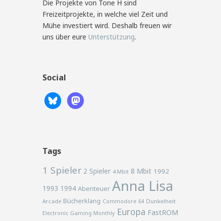
Die Projekte von Tone H sind
Freizeitprojekte, in welche viel Zeit und
Mühe investiert wird. Deshalb freuen wir
uns über eure
Unterstützung
.
Social
Tags
1 Spieler
2 Spieler
8 Mbit
1992
4 Mbit
Anna Lisa
1993
1994
Abenteuer
Bücherklang
Arcade
Commodore 64
Dunkelheit
Europa
FastROM
Electronic Gaming Monthly