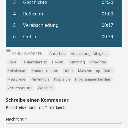
Anna Lisa
Anpassungsfähigkeit
SCHLAGWÖRTER
Code
Fehlertoleranz
Florian
Hamming
Integrität
Kollokvium
Kommunikation
Liebe
Maschinengeflüster
Metropole
Perfektion
Präzision
Programmierfamilien
Verbesserung
Weisheit
Schreibe einen Kommentar
Pflichtfelder sind mit
*
markiert.
Nachricht
*