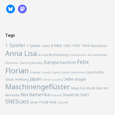
Tags
1 Spieler
2 Spieler
8 Mbit
1993
1994
1992
Abenteuer
4 Mbit
Anna Lisa
Bücherklang
Arcade
Commodore 64
Dunkelheit
Felix
Europa
FastROM
Electronic Gaming Monthly
Florian
Geschichte
Freiheit
Freude
Game Genie
Geheimnis
Japan
Liebe
Magie
Glück
Hoffnung
Lesung
Leben
Maschinengeflüster
Musik
Mega Fun
Mut
NES
Nordamerika
SlowROM
SNES
Nintendo
Podcast
SNEScast
Total!
Welt
SRAM
Zukunft