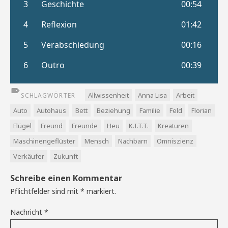
Allwissenheit
Anna Lisa
Arbeit
SCHLAGWÖRTER
Auto
Autohaus
Bett
Beziehung
Familie
Feld
Florian
Flügel
Freund
Freunde
Heu
K.I.T.T.
Kreaturen
Maschinengeflüster
Mensch
Nachbarn
Omniszienz
Verkäufer
Zukunft
Schreibe einen Kommentar
Pflichtfelder sind mit
*
markiert.
Nachricht
*