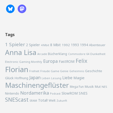
Tags
1 Spieler
2 Spieler
8 Mbit
1993
1994
1992
Abenteuer
4 Mbit
Anna Lisa
Bücherklang
Arcade
Commodore 64
Dunkelheit
Felix
Europa
FastROM
Electronic Gaming Monthly
Florian
Geschichte
Freiheit
Freude
Game Genie
Geheimnis
Japan
Liebe
Magie
Glück
Hoffnung
Lesung
Leben
Maschinengeflüster
Musik
Mega Fun
Mut
NES
Nordamerika
SlowROM
SNES
Nintendo
Podcast
SNEScast
Total!
Welt
SRAM
Zukunft