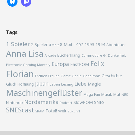
Tags
1 Spieler
2 Spieler
8 Mbit
1993
1994
1992
Abenteuer
4 Mbit
Anna Lisa
Bücherklang
Arcade
Commodore 64
Dunkelheit
Felix
Europa
FastROM
Electronic Gaming Monthly
Florian
Geschichte
Freiheit
Freude
Game Genie
Geheimnis
Japan
Liebe
Magie
Glück
Hoffnung
Lesung
Leben
Maschinengeflüster
Musik
Mega Fun
Mut
NES
Nordamerika
SlowROM
SNES
Nintendo
Podcast
SNEScast
Total!
Welt
SRAM
Zukunft