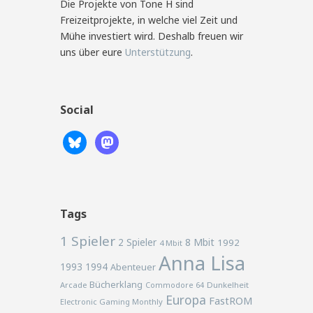
Die Projekte von Tone H sind
Freizeitprojekte, in welche viel Zeit und
Mühe investiert wird. Deshalb freuen wir
uns über eure
Unterstützung
.
Social
Tags
1 Spieler
2 Spieler
8 Mbit
1992
4 Mbit
Anna Lisa
1993
1994
Abenteuer
Bücherklang
Arcade
Commodore 64
Dunkelheit
Europa
FastROM
Electronic Gaming Monthly