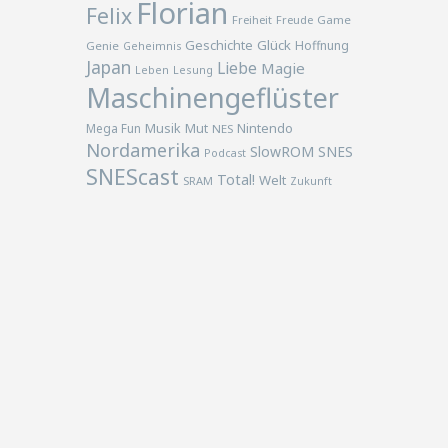
Florian
Felix
Freiheit
Freude
Game
Geschichte
Glück
Hoffnung
Genie
Geheimnis
Japan
Liebe
Magie
Lesung
Leben
Maschinengeflüster
Musik
Nintendo
Mega Fun
Mut
NES
Nordamerika
SlowROM
SNES
Podcast
SNEScast
Total!
Welt
SRAM
Zukunft