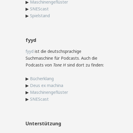
▶
Maschinengeflüster
▶
SNEScast
▶
Spielstand
fyyd
fyyd
ist die deutschsprachige
Suchmaschine für Podcasts. Auch die
Podcasts von
Tone H
sind dort zu finden:
▶
Bücherklang
▶
Deus ex machina
▶
Maschinengeflüster
▶
SNEScast
Unterstützung