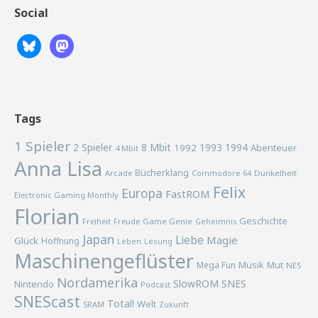
Social
Tags
1 Spieler
2 Spieler
8 Mbit
1993
1994
1992
Abenteuer
4 Mbit
Anna Lisa
Bücherklang
Arcade
Commodore 64
Dunkelheit
Felix
Europa
FastROM
Electronic Gaming Monthly
Florian
Geschichte
Freiheit
Freude
Game Genie
Geheimnis
Japan
Liebe
Magie
Glück
Hoffnung
Lesung
Leben
Maschinengeflüster
Musik
Mega Fun
Mut
NES
Nordamerika
SlowROM
SNES
Nintendo
Podcast
SNEScast
Total!
Welt
SRAM
Zukunft