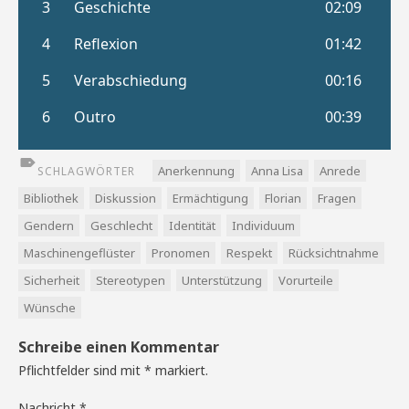
Anerkennung
Anna Lisa
Anrede
SCHLAGWÖRTER
Bibliothek
Diskussion
Ermächtigung
Florian
Fragen
Gendern
Geschlecht
Identität
Individuum
Maschinengeflüster
Pronomen
Respekt
Rücksichtnahme
Sicherheit
Stereotypen
Unterstützung
Vorurteile
Wünsche
Schreibe einen Kommentar
Pflichtfelder sind mit
*
markiert.
Nachricht
*