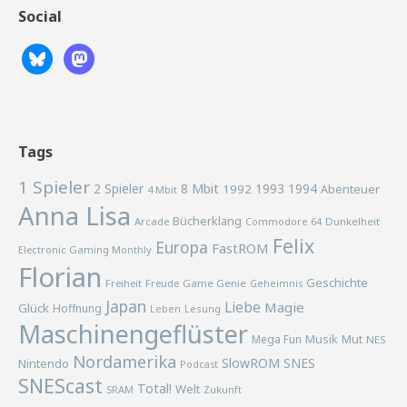
Social
Tags
1 Spieler
2 Spieler
8 Mbit
1993
1994
1992
Abenteuer
4 Mbit
Anna Lisa
Bücherklang
Arcade
Commodore 64
Dunkelheit
Felix
Europa
FastROM
Electronic Gaming Monthly
Florian
Geschichte
Freiheit
Freude
Game Genie
Geheimnis
Japan
Liebe
Magie
Glück
Hoffnung
Lesung
Leben
Maschinengeflüster
Musik
Mega Fun
Mut
NES
Nordamerika
SlowROM
SNES
Nintendo
Podcast
SNEScast
Total!
Welt
SRAM
Zukunft