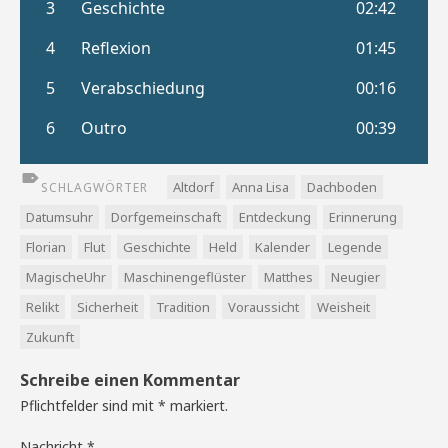
Altdorf
Anna Lisa
Dachboden
SCHLAGWÖRTER
Datumsuhr
Dorfgemeinschaft
Entdeckung
Erinnerung
Florian
Flut
Geschichte
Held
Kalender
Legende
MagischeUhr
Maschinengeflüster
Matthes
Neugier
Relikt
Sicherheit
Tradition
Voraussicht
Weisheit
Zukunft
Schreibe einen Kommentar
Pflichtfelder sind mit
*
markiert.
Nachricht
*