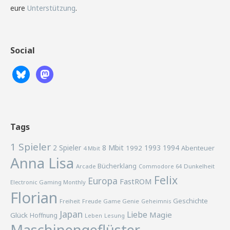
eure
Unterstützung
.
Social
Tags
1 Spieler
2 Spieler
8 Mbit
1993
1994
1992
Abenteuer
4 Mbit
Anna Lisa
Bücherklang
Arcade
Commodore 64
Dunkelheit
Felix
Europa
FastROM
Electronic Gaming Monthly
Florian
Geschichte
Freiheit
Freude
Game Genie
Geheimnis
Japan
Liebe
Magie
Glück
Hoffnung
Lesung
Leben
Maschinengeflüster