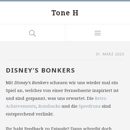
Tone H
31. MÄRZ 2023
DISNEY’S BONKERS
Mit
Disney’s Bonkers
schauen wir uns wieder mal ein
Spiel an, welches von einer Fernsehserie inspiriert ist
und sind gespannt, was uns erwartet. Die
Retro
Achievements
,
Romhacks
und die
Speedruns
sind
entsprechend verlinkt.
Ihr habt Feedback zu Episode? Dann schreibt doch