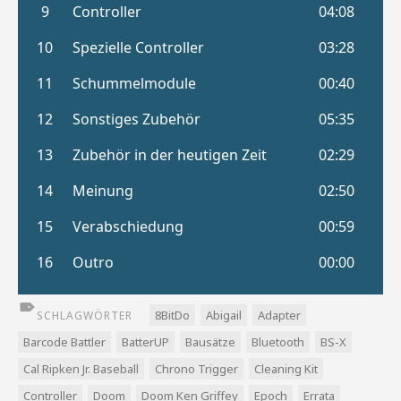
8BitDo
Abigail
Adapter
SCHLAGWÖRTER
Barcode Battler
BatterUP
Bausätze
Bluetooth
BS-X
Cal Ripken Jr. Baseball
Chrono Trigger
Cleaning Kit
Controller
Doom
Doom Ken Griffey
Epoch
Errata