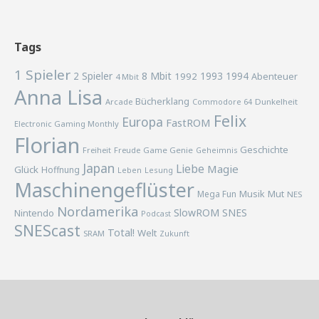
Tags
1 Spieler
2 Spieler
8 Mbit
1993
1994
1992
Abenteuer
4 Mbit
Anna Lisa
Bücherklang
Arcade
Commodore 64
Dunkelheit
Felix
Europa
FastROM
Electronic Gaming Monthly
Florian
Geschichte
Freiheit
Freude
Game Genie
Geheimnis
Japan
Liebe
Magie
Glück
Hoffnung
Lesung
Leben
Maschinengeflüster
Musik
Mega Fun
Mut
NES
Nordamerika
SlowROM
SNES
Nintendo
Podcast
SNEScast
Total!
Welt
SRAM
Zukunft