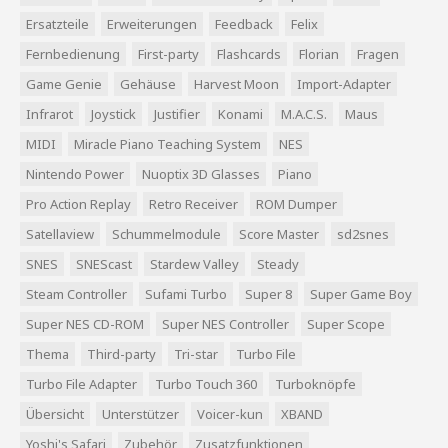
Ersatzteile
Erweiterungen
Feedback
Felix
Fernbedienung
First-party
Flashcards
Florian
Fragen
Game Genie
Gehäuse
Harvest Moon
Import-Adapter
Infrarot
Joystick
Justifier
Konami
M.A.C.S.
Maus
MIDI
Miracle Piano Teaching System
NES
Nintendo Power
Nuoptix 3D Glasses
Piano
Pro Action Replay
Retro Receiver
ROM Dumper
Satellaview
Schummelmodule
Score Master
sd2snes
SNES
SNEScast
Stardew Valley
Steady
Steam Controller
Sufami Turbo
Super 8
Super Game Boy
Super NES CD-ROM
Super NES Controller
Super Scope
Thema
Third-party
Tri-star
Turbo File
Turbo File Adapter
Turbo Touch 360
Turboknöpfe
Übersicht
Unterstützer
Voicer-kun
XBAND
Yoshi's Safari
Zubehör
Zusatzfunktionen