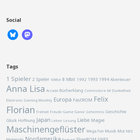
Social
Tags
1 Spieler
2 Spieler
8 Mbit
1993
1994
1992
Abenteuer
4 Mbit
Anna Lisa
Bücherklang
Arcade
Commodore 64
Dunkelheit
Felix
Europa
FastROM
Electronic Gaming Monthly
Florian
Geschichte
Freiheit
Freude
Game Genie
Geheimnis
Japan
Liebe
Magie
Glück
Hoffnung
Lesung
Leben
Maschinengeflüster
Musik
Mega Fun
Mut
NES
Nordamerika
SlowROM
SNES
Nintendo
Podcast