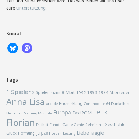
Zeit und Mühe investiert wird. Deshalb freuen wir uns über
eure
Unterstützung
.
Social
Tags
1 Spieler
2 Spieler
8 Mbit
1993
1994
1992
Abenteuer
4 Mbit
Anna Lisa
Bücherklang
Arcade
Commodore 64
Dunkelheit
Felix
Europa
FastROM
Electronic Gaming Monthly
Florian
Geschichte
Freiheit
Freude
Game Genie
Geheimnis
Japan
Liebe
Magie
Glück
Hoffnung
Lesung
Leben