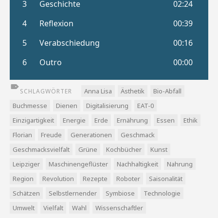
Anna Lisa
Ästhetik
Bio-Abfall
SCHLAGWÖRTER
Buchmesse
Dienen
Digitalisierung
EAT-0
Einzigartigkeit
Energie
Erde
Ernährung
Essen
Ethik
Florian
Freude
Generationen
Geschmack
Geschmacksvielfalt
Grüne
Kochbücher
Kunst
Leipziger
Maschinengeflüster
Nachhaltigkeit
Nahrung
Region
Revolution
Rezepte
Roboter
Saisonalität
Schätzen
Selbstlernender
Symbiose
Technologie
Umwelt
Vielfalt
Wahl
Wissenschaftler