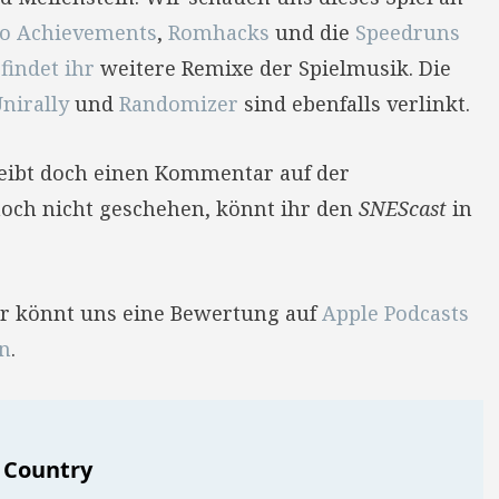
ro Achievements
,
Romhacks
und die
Speedruns
findet ihr
weitere Remixe der Spielmusik. Die
nirally
und
Randomizer
sind ebenfalls verlinkt.
reibt doch einen Kommentar auf der
 noch nicht geschehen, könnt ihr den
SNEScast
in
Ihr könnt uns eine Bewertung auf
Apple Podcasts
en
.