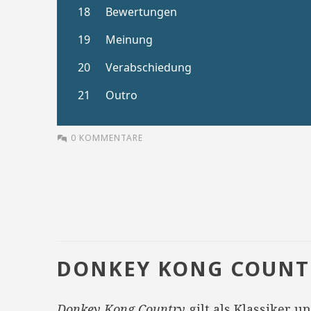
0 KOMMENTARE
DONKEY KONG COUNT
Donkey Kong Country
gilt als Klassiker u