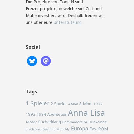
Die Projekte von Tone H sind
Freizeitprojekte, in welche viel Zeit und
Mühe investiert wird. Deshalb freuen wir
uns über eure
Unterstützung
.
Social
Tags
1 Spieler
2 Spieler
8 Mbit
1992
4 Mbit
Anna Lisa
1993
1994
Abenteuer
Bücherklang
Arcade
Commodore 64
Dunkelheit
Europa
FastROM
Electronic Gaming Monthly