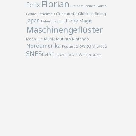
Florian
Felix
Freiheit
Freude
Game
Geschichte
Glück
Hoffnung
Genie
Geheimnis
Japan
Liebe
Magie
Lesung
Leben
Maschinengeflüster
Musik
Nintendo
Mega Fun
Mut
NES
Nordamerika
SlowROM
SNES
Podcast
SNEScast
Total!
Welt
SRAM
Zukunft