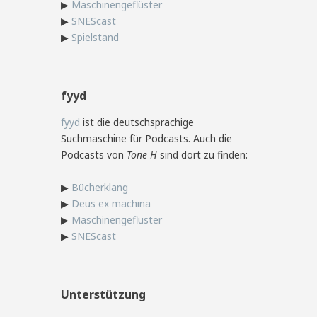
▶
Maschinengeflüster
▶
SNEScast
▶
Spielstand
fyyd
fyyd
ist die deutschsprachige
Suchmaschine für Podcasts. Auch die
Podcasts von
Tone H
sind dort zu finden:
▶
Bücherklang
▶
Deus ex machina
▶
Maschinengeflüster
▶
SNEScast
Unterstützung